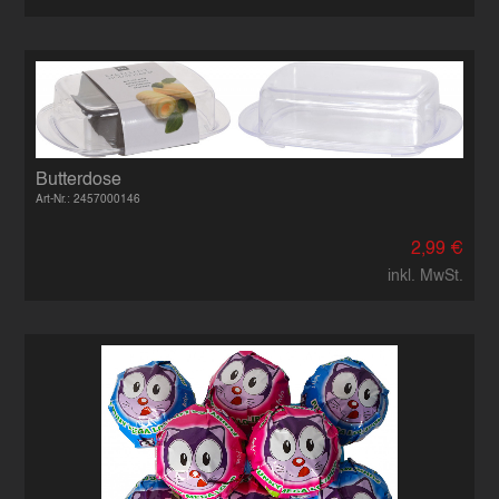
Butterdose
Art-Nr.: 2457000146
2,99 €
inkl. MwSt.