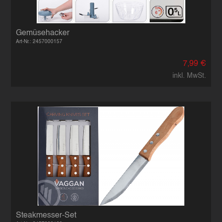
Gemüsehacker
Art-Nr.: 2457000157
7,99 €
inkl. MwSt.
Steakmesser-Set