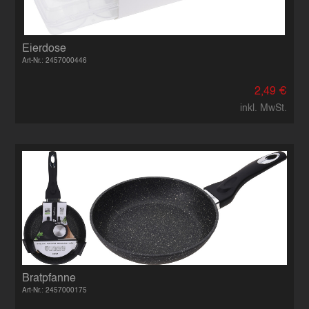
Eierdose
Art-Nr.: 2457000446
2,49 €
inkl. MwSt.
Bratpfanne
Art-Nr.: 2457000175