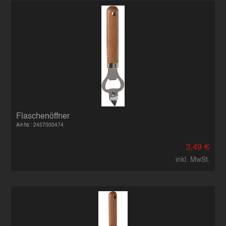
Flaschenöffner
Art-Nr.: 2457000474
3,49 €
inkl. MwSt.