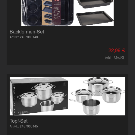
Backformen-Set
Art-Nr.: 2457000140
22,99 €
inkl. MwSt.
Topf-Set
Art-Nr.: 2457000145