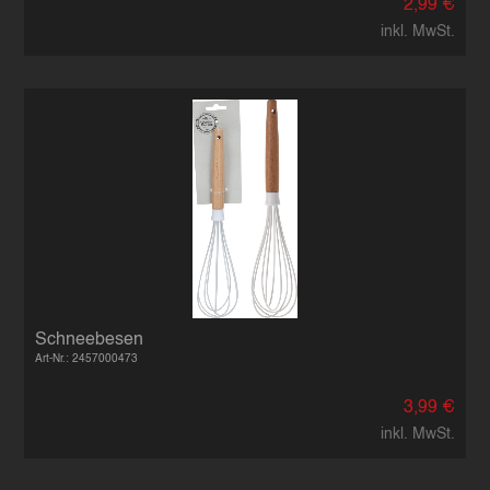
2,99 €
inkl. MwSt.
Schneebesen
Art-Nr.: 2457000473
3,99 €
inkl. MwSt.