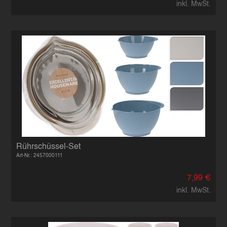
inkl. MwSt.
Rührschüssel-Set
Art-Nr.: 2457000111
7,99 €
inkl. MwSt.