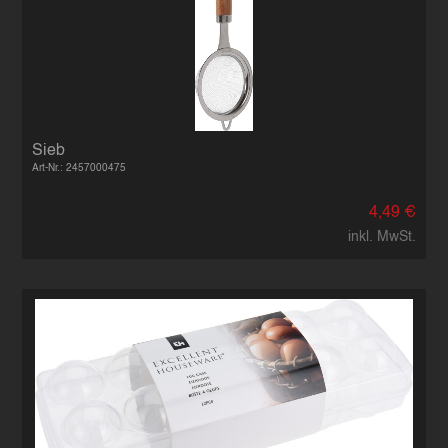
Sieb
Art-Nr.: 2457000475
4,49 €
inkl. MwSt.