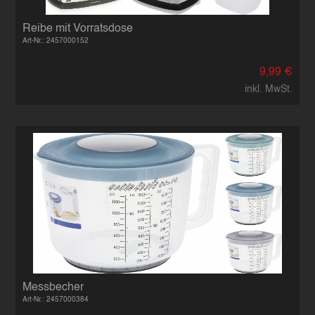
Reibe mit Vorratsdose
Art-Nr.: 2457000152
9,99 €
inkl. MwSt.
Messbecher
Art-Nr.: 2457000384