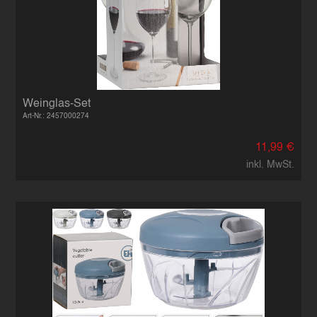
Weinglas-Set
Art-Nr.: 2457000274
11,99 €
inkl. MwSt.