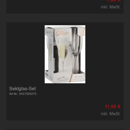
7,99 €
inkl. MwSt.
Sektglas-Set
Art-Nr.: 2457000275
11,99 €
inkl. MwSt.