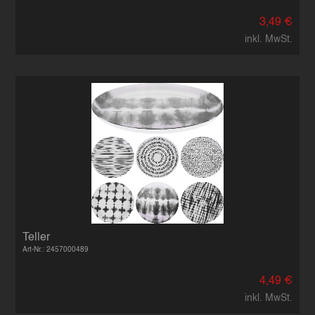
3,49 €
inkl. MwSt.
Teller
Art-Nr.: 2457000489
4,49 €
inkl. MwSt.