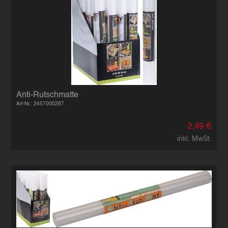
Anti-Rutschmatte
Art-Nr.: 2457000287
2,49 €
inkl. MwSt.