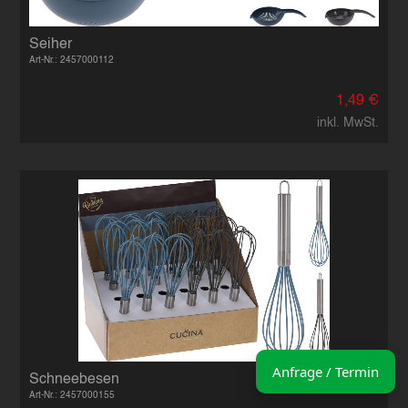
Bitte geben Sie eine gültige E-Mail-Adresse 
Telefon
*
Seiher
Art-Nr.: 2457000112
1,49 €
inkl. MwSt.
Ihr Wunschtermin / Rückruf
Bitte wählen
Wählen Sie aus, ob Sie einen Termin wüns
Datum
Sie können ein Datum ab übermorgen aus
Uhrzeit
Anfrage / Termin
Schneebesen
Art-Nr.: 2457000155