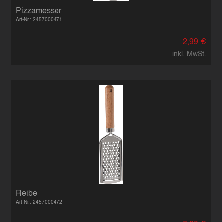
Pizzamesser
Art-Nr.: 2457000471
2,99 €
inkl. MwSt.
Reibe
Art-Nr.: 2457000472