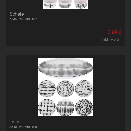
Schale
Art-Nr.: 2457000487
3,99 €
inkl. MwSt.
Teller
Art-Nr.: 2457000488