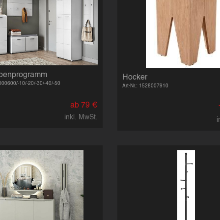
obenprogramm
Hocker
9000600/-10/-20/-30/-40/-50
Art-Nr.: 1528007910
ab 79 €
inkl. MwSt.
i