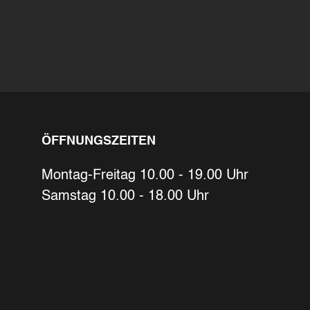
Ihre Kontaktdaten
Alle mit Stern gekennzeichneten Felder s
Name
*
ÖFFNUNGSZEITEN
Bitte geben Sie Ihren vollständigen Na
E-Mail-Adresse
*
Montag-Freitag 10.00 - 19.00 Uhr
Samstag 10.00 - 18.00 Uhr
Bitte geben Sie eine gültige E-Mail-Adre
Telefon
*