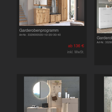
Garderobenprogramm
Art-Nr.: 3329000500/-10/-20/-30/-40
Garder
Art-Nr.: 332
ab 136 €
inkl. MwSt.