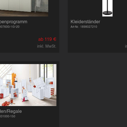
obenprogramm
Kleiderständer
3007600/-10/-20
Art-Nr.: 1898027210
ab 119 €
inkl. MwSt.
i
en/Regale
8031000-150