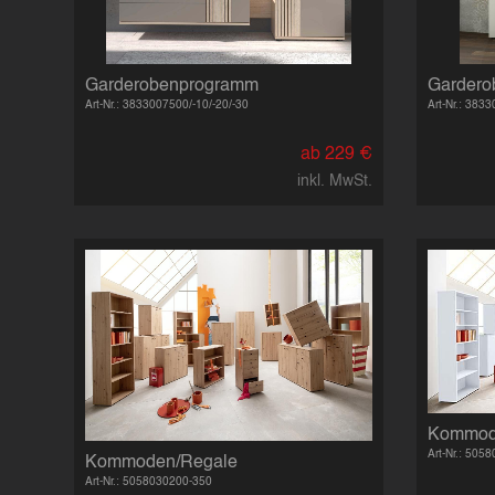
Garderobenprogramm
Garder
Art-Nr.: 3833007500/-10/-20/-30
Art-Nr.: 383
ab 229 €
inkl. MwSt.
Kommod
Art-Nr.: 505
Kommoden/Regale
Art-Nr.: 5058030200-350