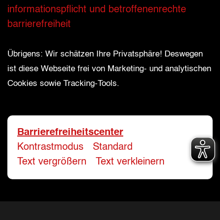
Alle mit Stern gekennzeichneten Felder sind 
Name
*
informationspflicht und betroffenenrechte
barrierefreiheit
Bitte geben Sie Ihren vollständigen Namen 
E-Mail-Adresse
*
Übrigens: Wir schätzen Ihre Privatsphäre! Deswegen
ist diese Webseite frei von Marketing- und analytischen
Cookies sowie Tracking-Tools.
Bitte geben Sie eine gültige E-Mail-Adresse 
Telefon
*
Barrierefreiheitscenter
Kontrastmodus
-
Standard
Ihr Wunschtermin / Rückruf
Text vergrößern
-
Text verkleinern
Bitte wählen