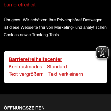
barrierefreiheit
Bitte geben Sie Ihren vollständigen Namen 
E-Mail-Adresse
*
Übrigens: Wir schätzen Ihre Privatsphäre! Deswegen
ist diese Webseite frei von Marketing- und analytischen
Cookies sowie Tracking-Tools.
Bitte geben Sie eine gültige E-Mail-Adresse 
Telefon
*
Barrierefreiheitscenter
Kontrastmodus
-
Standard
Ihr Wunschtermin / Rückruf
Text vergrößern
-
Text verkleinern
Bitte wählen
Wählen Sie aus, ob Sie einen Termin wüns
ÖFFNUNGSZEITEN
Datum