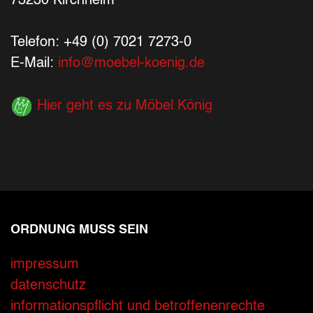
73230 Kirchheim
Telefon: +49 (0) 7021 7273-0
E-Mail:
info@moebel-koenig.de
Hier geht es zu Möbel König
ORDNUNG MUSS SEIN
Ihre Kontaktdaten
impressum
datenschutz
Alle mit Stern gekennzeichneten Felder sind 
Name
*
informationspflicht und betroffenenrechte