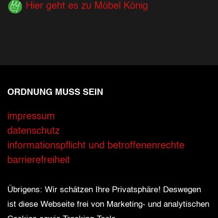
Hier geht es zu Möbel König
ORDNUNG MUSS SEIN
Ihre Kontaktdaten
impressum
datenschutz
Alle mit Stern gekennzeichneten Felder sind 
Name
*
informationspflicht und betroffenenrechte
barrierefreiheit
Bitte geben Sie Ihren vollständigen Namen 
E-Mail-Adresse
*
Übrigens: Wir schätzen Ihre Privatsphäre! Deswegen
ist diese Webseite frei von Marketing- und analytischen