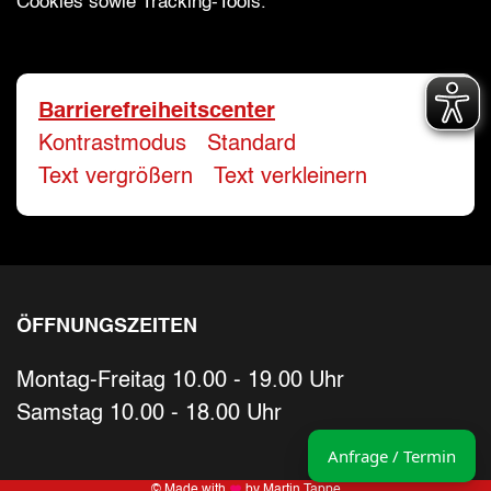
Cookies sowie Tracking-Tools.
Bitte geben Sie eine gültige E-Mail-Adresse 
Telefon
*
Barrierefreiheitscenter
Kontrastmodus
-
Standard
Ihr Wunschtermin / Rückruf
Text vergrößern
-
Text verkleinern
Bitte wählen
Wählen Sie aus, ob Sie einen Termin wüns
ÖFFNUNGSZEITEN
Datum
Montag-Freitag 10.00 - 19.00 Uhr
Sie können ein Datum ab übermorgen aus
Samstag 10.00 - 18.00 Uhr
Uhrzeit
Anfrage / Termin
© Made with
by Martin Tappe