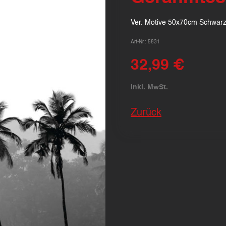
Ver. Motive 50x70cm Schwar
Art-Nr.: 5831
32,99 €
inkl. MwSt.
Zurück