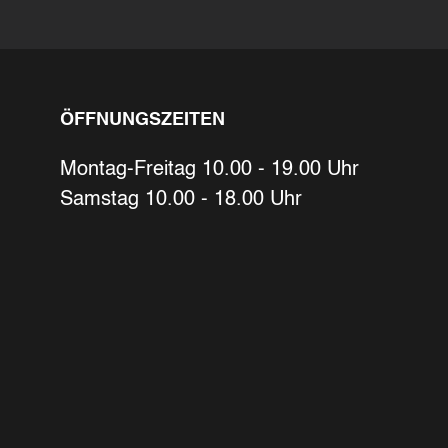
Ihre Kontaktdaten
Alle mit Stern gekennzeichneten Felder s
Name
*
ÖFFNUNGSZEITEN
Bitte geben Sie Ihren vollständigen Na
E-Mail-Adresse
*
Montag-Freitag 10.00 - 19.00 Uhr
Samstag 10.00 - 18.00 Uhr
Bitte geben Sie eine gültige E-Mail-Adre
Telefon
*
Ihr Wunschtermin /
Rückruf