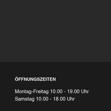
Ihre Kontaktdaten
Alle mit Stern gekennzeichneten Felder s
Name
*
ÖFFNUNGSZEITEN
Bitte geben Sie Ihren vollständigen Na
E-Mail-Adresse
*
Montag-Freitag 10.00 - 19.00 Uhr
Samstag 10.00 - 18.00 Uhr
Bitte geben Sie eine gültige E-Mail-Adre