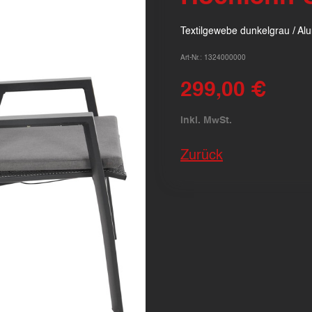
Textilgewebe dunkelgrau / Alu
Art-Nr.: 1324000000
299,00 €
inkl. MwSt.
Zurück